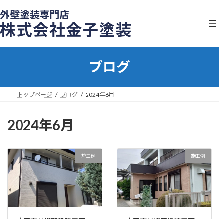
コ
ナ
ン
ビ
テ
ゲ
ン
ー
ツ
シ
へ
ョ
ブログ
ス
ン
キ
に
ッ
移
プ
動
トップページ
ブログ
2024年6月
2024年6月
施工例
施工例