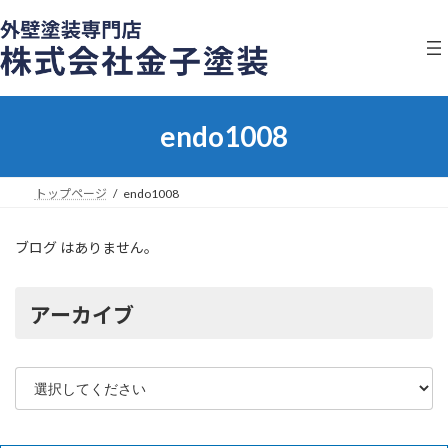
コ
ナ
ン
ビ
テ
ゲ
ン
ー
ツ
シ
へ
ョ
endo1008
ス
ン
キ
に
ッ
移
プ
動
トップページ
endo1008
ブログ はありません。
アーカイブ