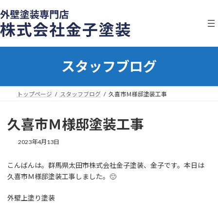
コ
ナ
ン
ビ
テ
ゲ
ン
ー
ツ
シ
へ
ョ
スタッフブログ
ス
ン
キ
に
ッ
移
プ
動
トップページ
スタッフブログ
久喜市Ｍ様邸塗装工事
久喜市Ｍ様邸塗装工事
2023年4月13日
こんばんは。群馬県太田市株式会社金子塗装、金子です。本日は
久喜市Ｍ様邸塗装工事しました。🙂
外壁上塗り塗装