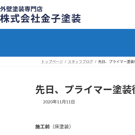
コ
ナ
ン
ビ
テ
ゲ
ン
ー
ツ
シ
へ
ョ
ス
ン
キ
に
ッ
移
トップページ
スタッフブログ
先日、プライマー塗装
プ
動
先日、プライマー塗装
2020年11月11日
施工前
（床塗装）