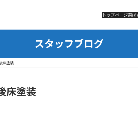
トップページ
トップページ
選ば
選ば
スタッフブログ
後床塗装
後床塗装