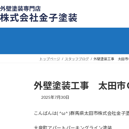
コ
ナ
ン
ビ
テ
ゲ
ン
ー
ツ
シ
へ
ョ
ス
ン
キ
に
ッ
移
トップページ
スタッフブログ
外壁塗装工事 太田市
プ
動
外壁塗装工事 太田市
2025年7月30日
こんばんは( ^ω^ )群馬県太田市株式会
大泉町アパートパーキングライン塗装