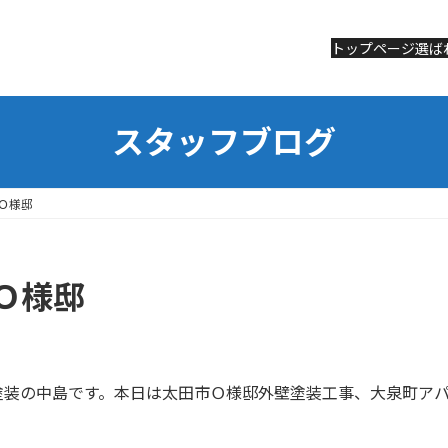
トップページ
トップページ
選ば
選ば
スタッフブログ
Ｏ様邸
Ｏ様邸
社金子塗装の中島です。本日は太田市Ｏ様邸外壁塗装工事、大泉町