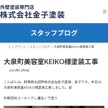
コ
ナ
ン
ビ
テ
ゲ
ン
ー
ツ
シ
へ
ョ
スタッフブログ
ス
ン
キ
に
ッ
移
プ
動
トップページ
スタッフブログ
大泉町美容室KEIKO様塗装工事
大泉町美容室KEIKO様塗装工事
2023年11月6日
こんばんは。群馬県太田市株式会社金子塗装、金子です。本日は
大泉町美容室KEIKO様塗装工事しました。😄
外壁目地コーキングし養生＋下塗り