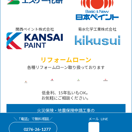
関西ペイント株式会社
菊水化学工業株式会社
リフォームローン
各種リフォームローン取り扱っております
低金利、15年払いもOK。
お気軽にご相談ください。
火災保険・地震保険申請工事の
対応も承ります。
グ
グ
＼「電話」で無料相談／
メール
LINE
ア
ア
ル
ル
イ
イ
0276-26-1277
ー
ー
コ
コ