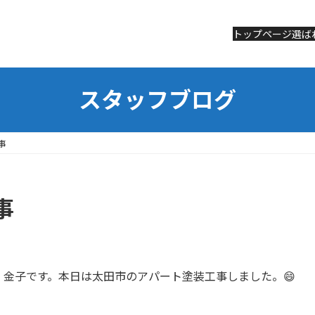
トップページ
トップページ
選ば
選ば
スタッフブログ
事
事
金子です。本日は太田市のアパート塗装工事しました。😄