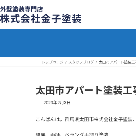
コ
ナ
ン
ビ
テ
ゲ
ン
ー
ツ
シ
へ
ョ
ス
ン
キ
に
ッ
移
トップページ
スタッフブログ
太田市アパート塗装工
プ
動
太田市アパート塗装工
2023年2月3日
こんばんは。群馬県太田市株式会社金子塗装、
破風、雨樋、ベランダ手摺り塗装