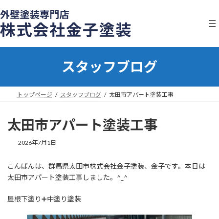
コ
ナ
ン
ビ
テ
ゲ
ン
ー
ツ
シ
へ
ョ
スタッフブログ
ス
ン
キ
に
ッ
移
プ
動
トップページ
スタッフブログ
太田市アパート塗装工事
太田市アパート塗装工事
2026年7月1日
こんばんは、群馬県太田市株式会社金子塗装、金子です。本日は
太田市アパート塗装工事しました。^_^
屋根下塗り➕中塗り塗装