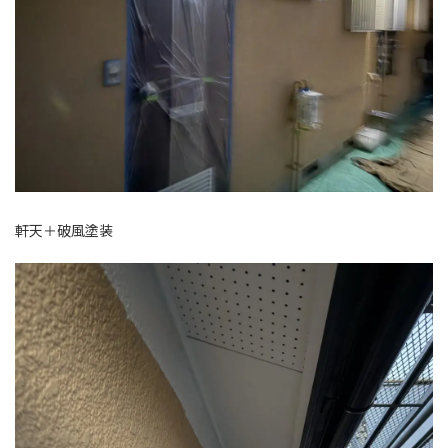
軒天＋破風塗装