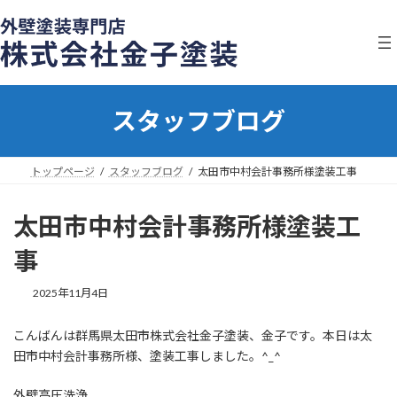
コ
ナ
ン
ビ
テ
ゲ
ン
ー
ツ
シ
へ
ョ
スタッフブログ
ス
ン
キ
に
ッ
移
プ
動
トップページ
スタッフブログ
太田市中村会計事務所様塗装工事
太田市中村会計事務所様塗装工
事
2025年11月4日
こんばんは群馬県太田市株式会社金子塗装、金子です。本日は太
田市中村会計事務所様、塗装工事しました。^_^
外壁高圧洗浄