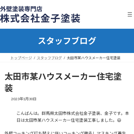
コ
ナ
ン
ビ
テ
ゲ
ン
ー
ツ
シ
へ
ョ
スタッフブログ
ス
ン
キ
に
ッ
移
プ
動
トップページ
スタッフブログ
太田市某ハウスメーカー住宅塗装
太田市某ハウスメーカー住宅塗
装
2023年1月30日
こんばんは。群馬県太田市株式会社金子塗装、金子です。本
日は太田市某ハウスメーカー住宅塗装工事しました。😃
外壁コーキング打ち替えに伴いコーキング撤去しマスキング養生