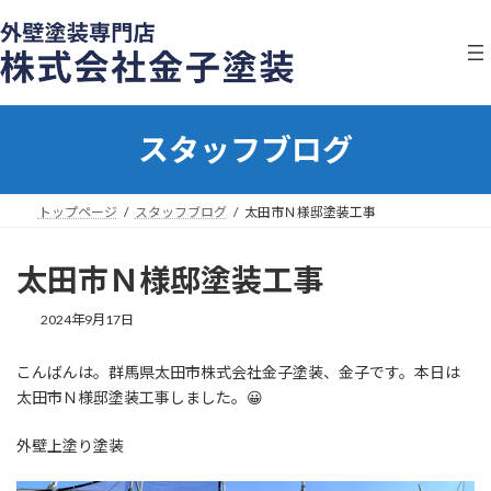
コ
ナ
ン
ビ
テ
ゲ
ン
ー
ツ
シ
へ
ョ
スタッフブログ
ス
ン
キ
に
ッ
移
プ
動
トップページ
スタッフブログ
太田市Ｎ様邸塗装工事
太田市Ｎ様邸塗装工事
2024年9月17日
こんばんは。群馬県太田市株式会社金子塗装、金子です。本日は
太田市Ｎ様邸塗装工事しました。😀
外壁上塗り塗装