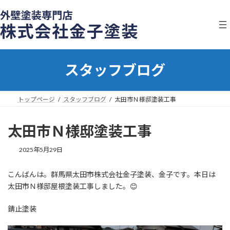
コ
ナ
ン
ビ
テ
ゲ
ン
ー
ツ
シ
へ
ョ
スタッフブログ
ス
ン
キ
に
ッ
移
プ
動
トップページ
スタッフブログ
太田市Ｎ様邸塗装工事
太田市Ｎ様邸塗装工事
2025年5月29日
こんばんは。群馬県太田市株式会社金子塗装、金子です。本日は
太田市Ｎ様邸屋根塗装工事しました。😊
錆止塗装