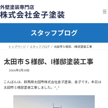
コ
ナ
ン
ビ
テ
ゲ
ン
ー
ツ
シ
へ
ョ
スタッフブログ
ス
ン
キ
に
ッ
移
プ
動
トップページ
スタッフブログ
太田市Ｓ様邸、I様邸塗装工事
太田市Ｓ様邸、I様邸塗装工事
2026年1月19日
こんばんは、群馬県太田市株式会社金子塗装、金子です。本日は
太田市Ｓ様邸塗装工事しました。^_^