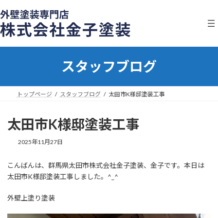
コ
ナ
ン
ビ
テ
ゲ
ン
ー
ツ
シ
へ
ョ
スタッフブログ
ス
ン
キ
に
ッ
移
プ
動
トップページ
スタッフブログ
太田市K様邸塗装工事
太田市K様邸塗装工事
2025年11月27日
こんばんは、群馬県太田市株式会社金子塗装、金子です。本日は
太田市K様邸塗装工事しました。^_^
外壁上塗り塗装