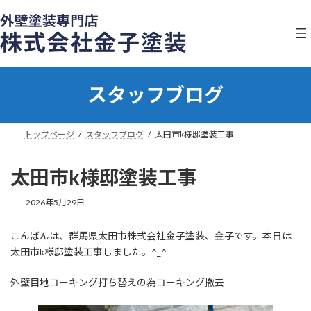
コ
ナ
ン
ビ
テ
ゲ
ン
ー
ツ
シ
へ
ョ
スタッフブログ
ス
ン
キ
に
ッ
移
プ
動
トップページ
スタッフブログ
太田市k様邸塗装工事
太田市k様邸塗装工事
2026年5月29日
こんばんは、群馬県太田市株式会社金子塗装、金子です。本日は
太田市k様邸塗装工事しました。^_^
外壁目地コーキング打ち替えの為コーキング撤去