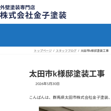
コ
ナ
ン
ビ
テ
ゲ
ン
ー
ツ
シ
へ
ョ
ス
ン
キ
に
ッ
移
トップページ
スタッフブログ
太田市k様邸塗装工事
プ
動
太田市k様邸塗装工事
2026年5月30日
こんばんは、群馬県太田市株式会社金子塗装、