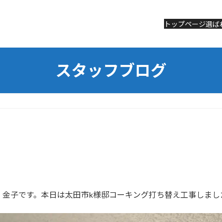
トップページ
トップページ
選ば
選ば
スタッフブログ
金子です。本日は太田市k様邸コーキング打ち替え工事しました