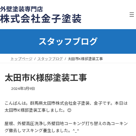
コ
ナ
ン
ビ
テ
ゲ
ン
ー
ツ
シ
へ
ョ
スタッフブログ
ス
ン
キ
に
ッ
移
プ
動
トップページ
スタッフブログ
太田市K様邸塗装工事
太田市K様邸塗装工事
2024年3月9日
こんばんは。群馬県太田市株式会社金子塗装、金子です。本日は
太田市K様邸塗装工事しました。😊
屋根、外壁高圧洗浄し外壁目地コーキング打ち替えの為コーキン
グ撤去しマスキング養生しました。^_^