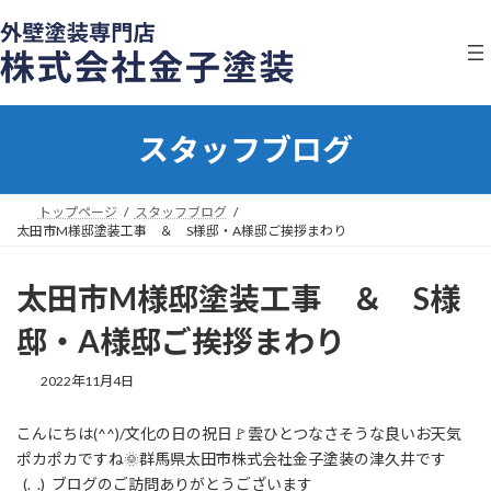
コ
ナ
ン
ビ
テ
ゲ
ン
ー
ツ
シ
へ
ョ
スタッフブログ
ス
ン
キ
に
ッ
移
プ
動
トップページ
スタッフブログ
太田市M様邸塗装工事 ＆ S様邸・A様邸ご挨拶まわり
太田市M様邸塗装工事 ＆ S様
邸・A様邸ご挨拶まわり
2022年11月4日
こんにちは(^^)/文化の日の祝日🚩雲ひとつなさそうな良いお天気
ポカポカですね🌞群馬県太田市株式会社金子塗装の津久井です
_(._.)_ブログのご訪問ありがとうございます