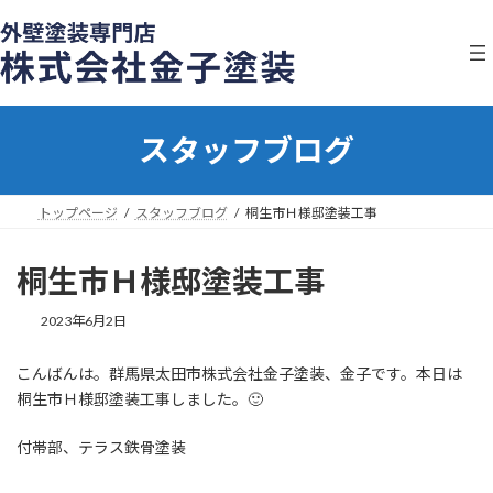
コ
ナ
ン
ビ
テ
ゲ
ン
ー
ツ
シ
へ
ョ
スタッフブログ
ス
ン
キ
に
ッ
移
プ
動
トップページ
スタッフブログ
桐生市Ｈ様邸塗装工事
桐生市Ｈ様邸塗装工事
2023年6月2日
こんばんは。群馬県太田市株式会社金子塗装、金子です。本日は
桐生市Ｈ様邸塗装工事しました。🙂
付帯部、テラス鉄骨塗装