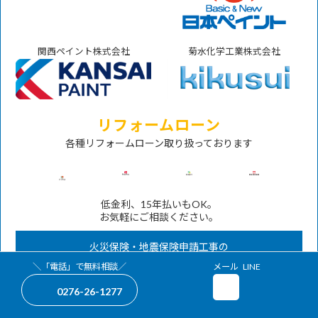
関西ペイント株式会社
菊水化学工業株式会社
リフォームローン
各種リフォームローン取り扱っております
低金利、15年払いもOK。
お気軽にご相談ください。
火災保険・地震保険申請工事の
対応も承ります。
グ
グ
＼「電話」で無料相談／
メール
LINE
ア
ア
ル
ル
イ
イ
0276-26-1277
ー
ー
コ
コ
ン
ン
プ
COPYRIGHT (C)
金子塗装
ALL RIGHTS RESERVED.
プ
リ
リ