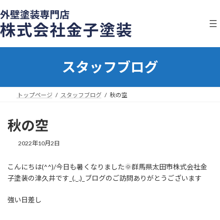
コ
ナ
ン
ビ
テ
ゲ
ン
ー
ツ
シ
へ
ョ
スタッフブログ
ス
ン
キ
に
ッ
移
プ
動
トップページ
スタッフブログ
秋の空
秋の空
2022年10月2日
こんにちは(^^)/今日も暑くなりました🌞群馬県太田市株式会社金
子塗装の津久井です_(._.)_ブログのご訪問ありがとうございます
強い日差し