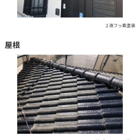
２液フッ素塗装
屋根