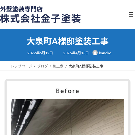
コ
ナ
ン
ビ
テ
ゲ
ン
ー
ツ
シ
へ
ョ
大泉町A様邸塗装工事
ス
ン
キ
に
最
ッ
移
2022年6月12日
2026年4月13日
kaneko
終
プ
動
更
新
日
トップページ
ブログ
施工例
大泉町A様邸塗装工事
時
:
B
efore