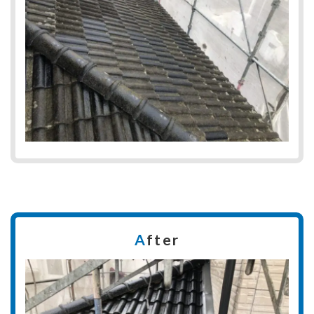
A
fter