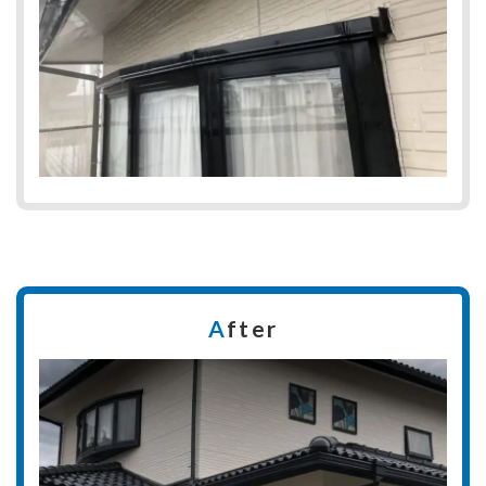
A
fter