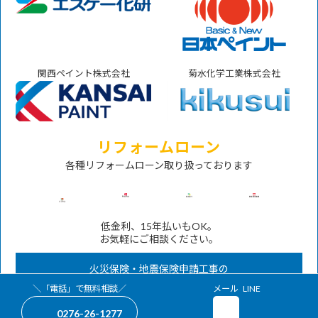
関西ペイント株式会社
菊水化学工業株式会社
リフォームローン
各種リフォームローン取り扱っております
低金利、15年払いもOK。
お気軽にご相談ください。
火災保険・地震保険申請工事の
対応も承ります。
グ
グ
＼「電話」で無料相談／
メール
LINE
ア
ア
ル
ル
イ
イ
0276-26-1277
ー
ー