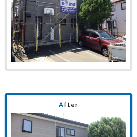
A
fter