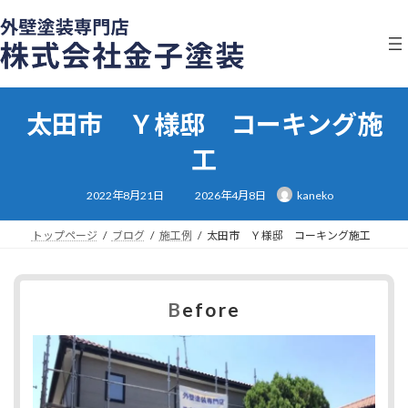
コ
ナ
ン
ビ
テ
ゲ
ン
ー
ツ
シ
へ
ョ
太田市 Ｙ様邸 コーキング施
ス
ン
キ
に
工
ッ
移
プ
動
最
2022年8月21日
2026年4月8日
kaneko
終
更
新
日
トップページ
ブログ
施工例
太田市 Ｙ様邸 コーキング施工
時
:
B
efore