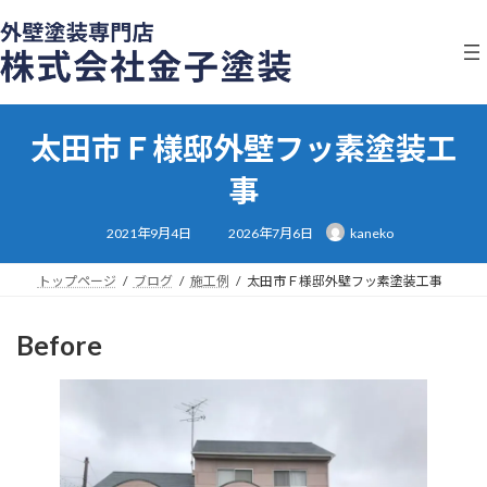
コ
ナ
ン
ビ
テ
ゲ
ン
ー
ツ
シ
へ
ョ
太田市Ｆ様邸外壁フッ素塗装工
ス
ン
キ
に
事
ッ
移
プ
動
最
2021年9月4日
2026年7月6日
kaneko
終
更
新
日
トップページ
ブログ
施工例
太田市Ｆ様邸外壁フッ素塗装工事
時
:
Before