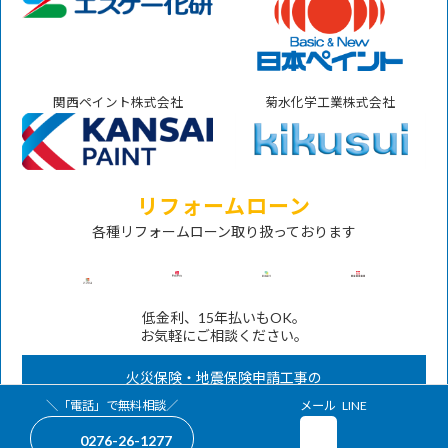
関西ペイント株式会社
菊水化学工業株式会社
リフォームローン
各種リフォームローン取り扱っております
低金利、15年払いもOK。
お気軽にご相談ください。
火災保険・地震保険申請工事の
対応も承ります。
グ
グ
＼「電話」で無料相談／
メール
LINE
ア
ア
ル
ル
イ
イ
0276-26-1277
ー
ー