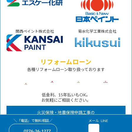
関西ペイント株式会社
菊水化学工業株式会社
リフォームローン
各種リフォームローン取り扱っております
低金利、15年払いもOK。
お気軽にご相談ください。
火災保険・地震保険申請工事の
対応も承ります。
グ
グ
＼「電話」で無料相談／
メール
LINE
ア
ア
ル
ル
イ
イ
0276-26-1277