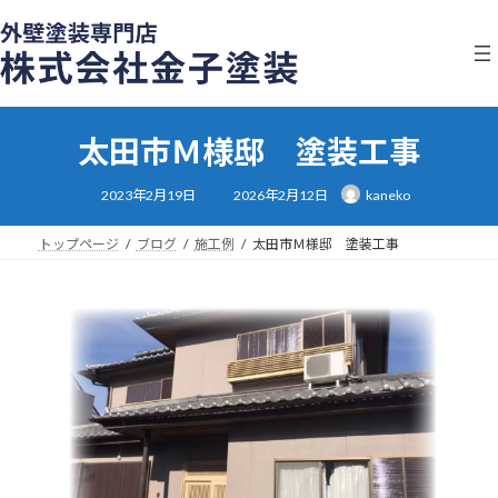
コ
ナ
ン
ビ
テ
ゲ
ン
ー
ツ
シ
へ
ョ
太田市Ｍ様邸 塗装工事
ス
ン
キ
に
最
ッ
移
2023年2月19日
2026年2月12日
kaneko
終
プ
動
更
新
日
トップページ
ブログ
施工例
太田市Ｍ様邸 塗装工事
時
: