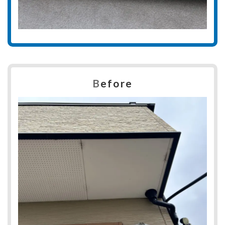
B
efore