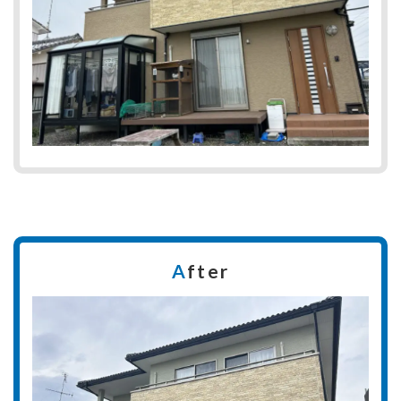
A
fter