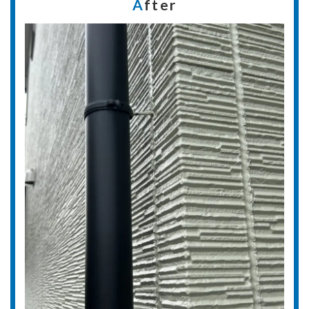
A
fter