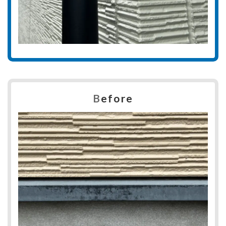
B
efore