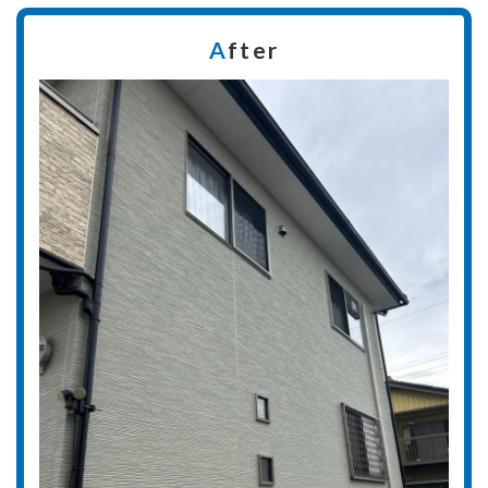
A
fter