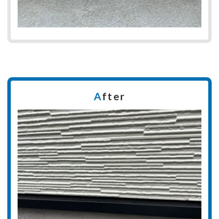
A
fter