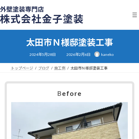
コ
ナ
ン
ビ
テ
ゲ
ン
ー
ツ
シ
へ
ョ
太田市Ｎ様邸塗装工事
ス
ン
キ
に
最
ッ
移
2024年5月28日
2026年2月6日
kaneko
終
プ
動
更
新
日
トップページ
ブログ
施工例
太田市Ｎ様邸塗装工事
時
:
B
efore