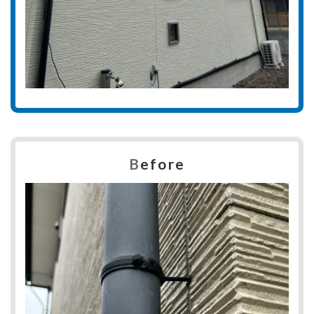
B
efore