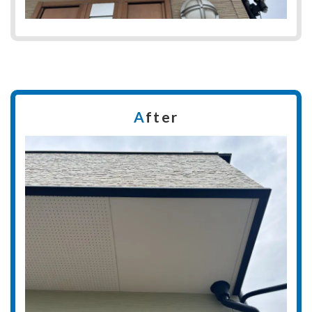
A
fter