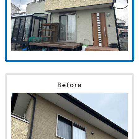
B
efore